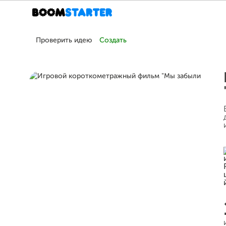
Проверить идею
Создать