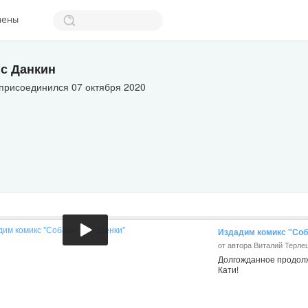
мены
с Данкин
присоединился 07 октября 2020
Издадим комикс "Соб
от автора Виталий Терле
Долгожданное продолж
Кати!