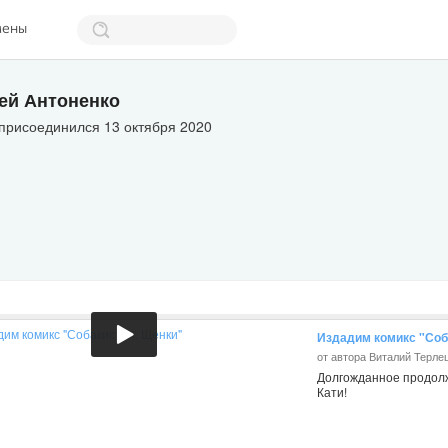
мены
ей Антоненко
присоединился 13 октября 2020
Издадим комикс "Соб
от автора Виталий Терле
Долгожданное продолж
Кати!