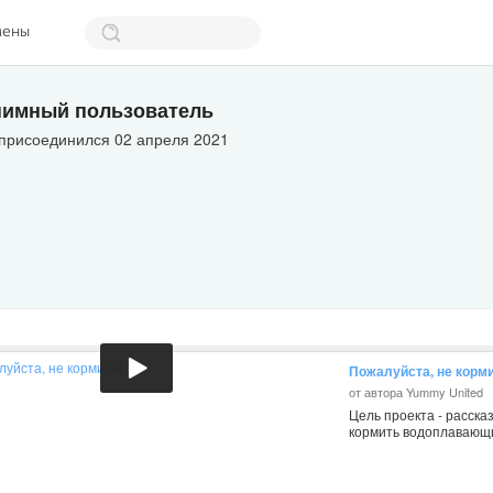
мены
имный пользователь
 присоединился 02 апреля 2021
Пожалуйста, не корми
от автора Yummy United
Цель проекта - расска
кормить водоплавающи