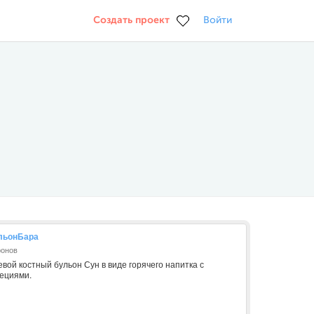
Создать проект
Войти
льонБара
ронов
евой костный бульон Сун в виде горячего напитка с
пециями.