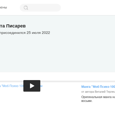
мены
та Писарев
 присоединился 25 июля 2022
Манга "Моб Психо 100
от автора Виталий Терле
Оригинальная манга на
восьми.