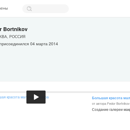
мены
r Bortnikov
ВА, РОССИЯ
 присоединился 04 марта 2014
Большая красота мал
от автора Fedor Bortnikov
Создание галереи ма