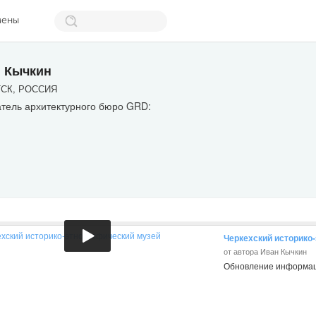
мены
 Кычкин
СК, РОССИЯ
атель архитектурного бюро GRD:
Черкехский историко
от автора Иван Кычкин
Обновление информац