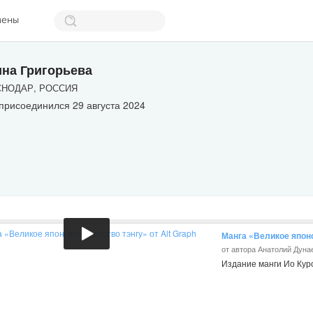
мены
на Григорьева
НОДАР, РОССИЯ
присоединился 29 августа 2024
Манга «Великое японс
от автора Анатолий Дуна
Издание манги Ио Кур