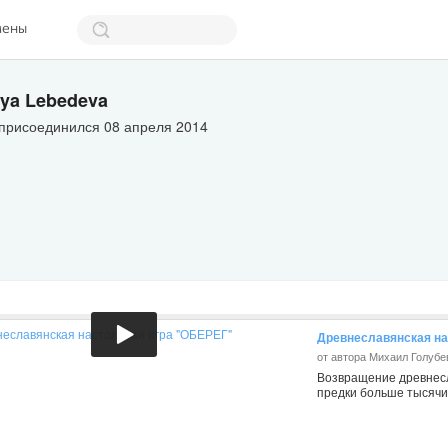
мены
lya Lebedeva
 присоединился 08 апреля 2014
Древнеславянская на
от автора Михаил Голубе
Возвращение древнесл
предки больше тысячи