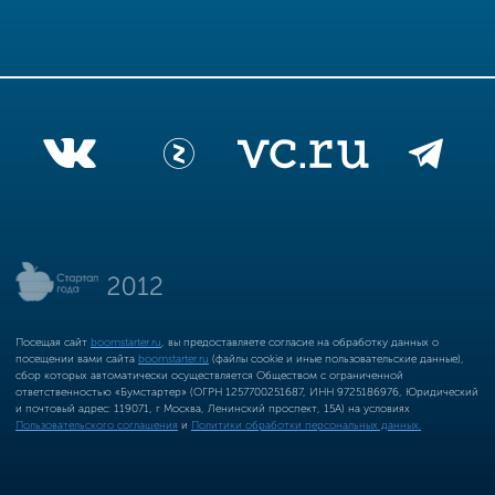
Посещая сайт
boomstarter.ru
, вы предоставляете согласие на обработку данных о
посещении вами сайта
boomstarter.ru
(файлы cookie и иные пользовательские данные),
сбор которых автоматически осуществляется Обществом с ограниченной
ответственностью «Бумстартер» (ОГРН 1257700251687, ИНН 9725186976, Юридический
и почтовый адрес: 119071, г Москва, Ленинский проспект, 15А) на условиях
Пользовательского соглашения
и
Политики обработки персональных данных.