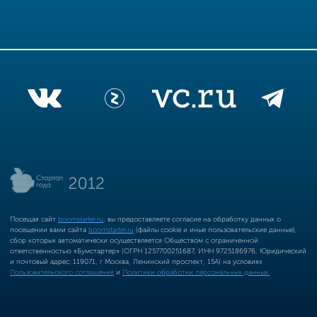
Посещая сайт
boomstarter.ru
, вы предоставляете согласие на обработку данных о
посещении вами сайта
boomstarter.ru
(файлы cookie и иные пользовательские данные),
сбор которых автоматически осуществляется Обществом с ограниченной
ответственностью «Бумстартер» (ОГРН 1257700251687, ИНН 9725186976, Юридический
и почтовый адрес: 119071, г Москва, Ленинский проспект, 15А) на условиях
Пользовательского соглашения
и
Политики обработки персональных данных.