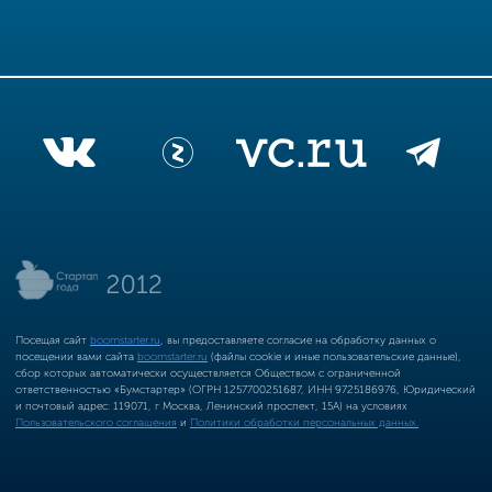
Посещая сайт
boomstarter.ru
, вы предоставляете согласие на обработку данных о
посещении вами сайта
boomstarter.ru
(файлы cookie и иные пользовательские данные),
сбор которых автоматически осуществляется Обществом с ограниченной
ответственностью «Бумстартер» (ОГРН 1257700251687, ИНН 9725186976, Юридический
и почтовый адрес: 119071, г Москва, Ленинский проспект, 15А) на условиях
Пользовательского соглашения
и
Политики обработки персональных данных.