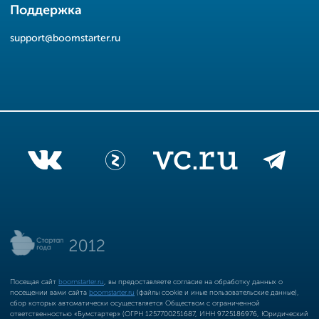
Поддержка
support@boomstarter.ru
Посещая сайт
boomstarter.ru
, вы предоставляете согласие на обработку данных о
посещении вами сайта
boomstarter.ru
(файлы cookie и иные пользовательские данные),
сбор которых автоматически осуществляется Обществом с ограниченной
ответственностью «Бумстартер» (ОГРН 1257700251687, ИНН 9725186976, Юридический