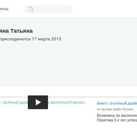
мены
яна Татьяна
 присоединился 17 марта 2013
Книга «Зелёный драйв
от автора Sablin Roman
Возможна ли экологичн
Практика 3-х лет усп