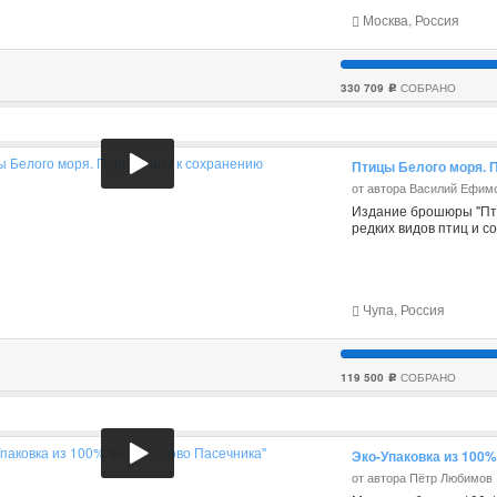
Москва, Россия
330 709
СОБРАНО
c
Птицы Белого моря. 
от автора Василий Ефим
Издание брошюры "Пти
редких видов птиц и с
Чупа, Россия
119 500
СОБРАНО
c
Эко-Упаковка из 100%
от автора Пётр Любимов