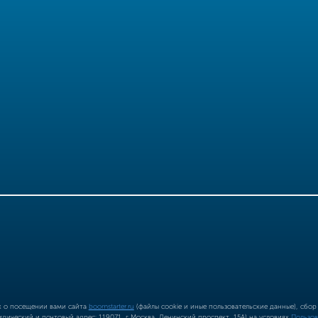
ых о посещении вами сайта
boomstarter.ru
(файлы cookie и иные пользовательские данные), сбо
ический и почтовый адрес: 119071, г Москва, Ленинский проспект, 15А) на условиях
Пользов