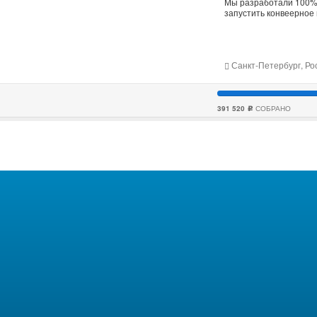
Мы разработали 100% 
запустить конвеерное 
Санкт-Петербург, Ро
391 520
СОБРАНО
c