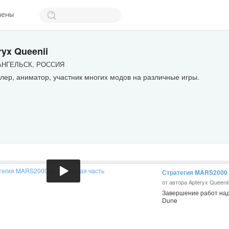
мены
ryx Queenii
НГЕЛЬСК, РОССИЯ
ер, аниматор, участник многих модов на различные игры.
Стратегия MARS2000 
от автора Apteryx Queenii
Завершение работ над
Dune