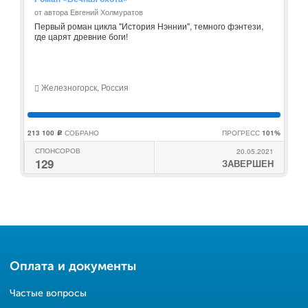
от автора Евгений Холмуратов
Первый роман цикла "История Нэннии", темного фэнтези,
где царят древние боги!
Железногорск, Россия
213 100
СОБРАНО
ПРОГРЕСС
101%
c
СПОНСОРОВ
20.05.2021
129
ЗАВЕРШЕН
Оплата и документы
Частые вопросы