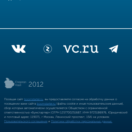
Посещая сайт
boomstarter.ru
, вы предоставляете согласие на обработку данных о
посещении вами сайта
boomstarter.ru
(файлы cookie и иные пользовательские данные),
сбор которых автоматически осуществляется Обществом с ограниченной
ответственностью «Бумстартер» (ОГРН 1257700251687, ИНН 9725186976, Юридический
и почтовый адрес: 119071, г Москва, Ленинский проспект, 15А) на условиях
Пользовательского соглашения
и
Политики обработки персональных данных.