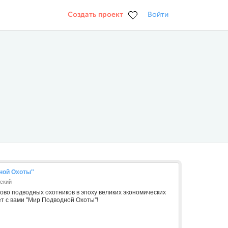
Создать проект
Войти
ной Охоты"
вский
ово подводных охотников в эпоху великих экономических
т с вами "Мир Подводной Охоты"!