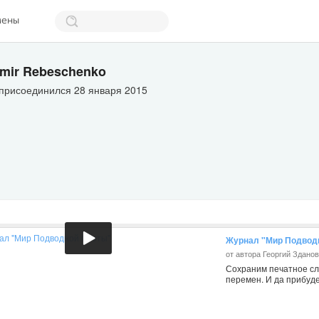
мены
imir Rebeschenko
 присоединился 28 января 2015
Журнал "Мир Подвод
от автора Георгий Здано
Сохраним печатное сл
перемен. И да прибуде