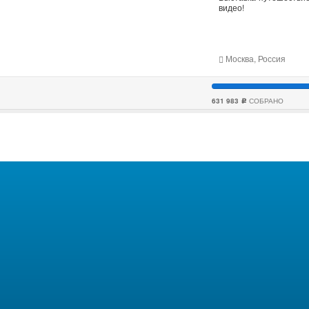
видео!
Москва, Россия
631 983
СОБРАНО
c