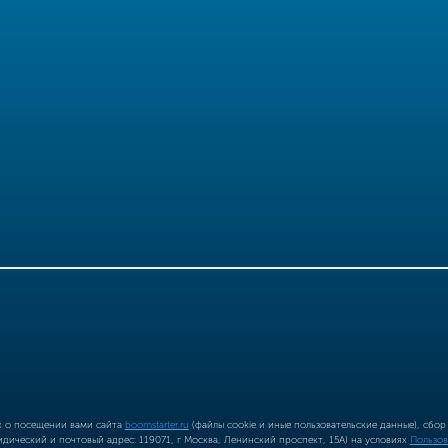
ых о посещении вами сайта
boomstarter.ru
(файлы cookie и иные пользовательские данные), сбо
ический и почтовый адрес: 119071, г Москва, Ленинский проспект, 15А) на условиях
Пользов