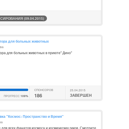
ИРОВАНИЯ (09.04.2015)
тора для больных животных
ова
ора для больных животных в приюте" Дино"
СПОНСОРОВ
25.04.2015
186
ЗАВЕРШЕН
ПРОГРЕСС
109%
вка "Космос: Пространство и Время"
ва
для всех фанатов космоса и космических гиков. Смотрите