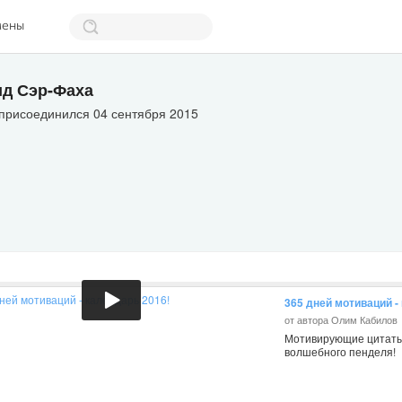
мены
д Сэр-Фаха
 присоединился 04 сентября 2015
365 дней мотиваций -
от автора Олим Кабилов
Мотивирующие цитаты 
волшебного пенделя!