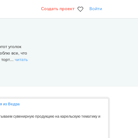
Создать проект
Войти
тот уголок
юблю все, что
торт...
читать
я из Ведра
атываем сувенирную продукцию на карельскую тематику и