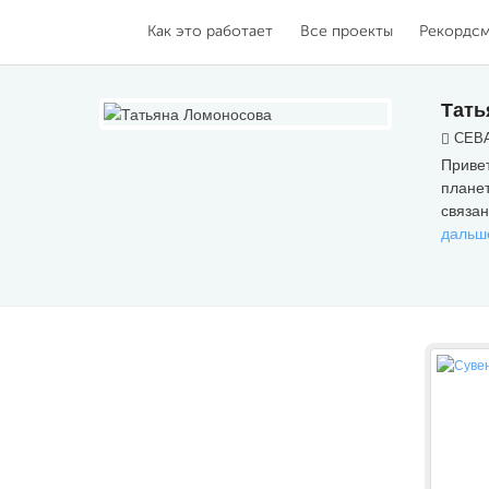
Как это работает
Все проекты
Рекордс
Тать
СЕВА
Привет
планет
связан
дальш