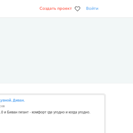
Создать проект
Войти
дувной. Диван.
сов
 и Биван гигант - комфорт где угодно и когда угодно.