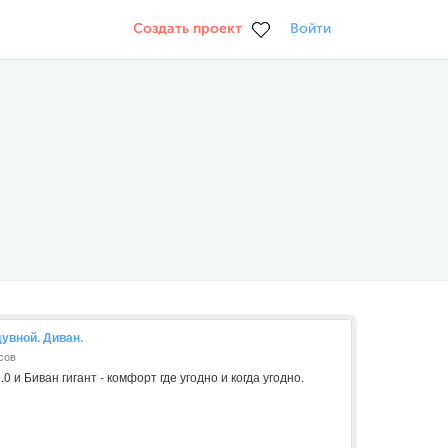
Создать проект
Войти
дувной. Диван.
сов
 и Биван гигант - комфорт где угодно и когда угодно.