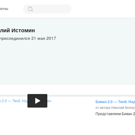
мены
лий Истомин
 присоединился 21 мая 2017
Биван 2.0 — Твой. На
от автора Николай Белоу
Представляем Биван 2.0