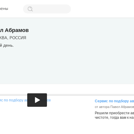
мены
л Абрамов
ВА, РОССИЯ
й день.
Сервис по подбору ав
от автора Павел Абрамо
Решили приобрести ав
чистоте, тогда вам к на