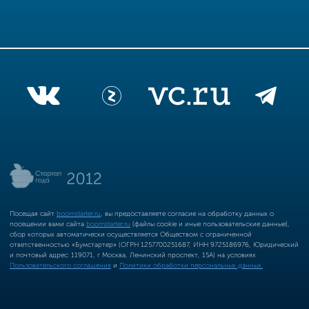
Посещая сайт
boomstarter.ru
, вы предоставляете согласие на обработку данных о
посещении вами сайта
boomstarter.ru
(файлы cookie и иные пользовательские данные),
сбор которых автоматически осуществляется Обществом с ограниченной
ответственностью «Бумстартер» (ОГРН 1257700251687, ИНН 9725186976, Юридический
и почтовый адрес: 119071, г Москва, Ленинский проспект, 15А) на условиях
Пользовательского соглашения
и
Политики обработки персональных данных.