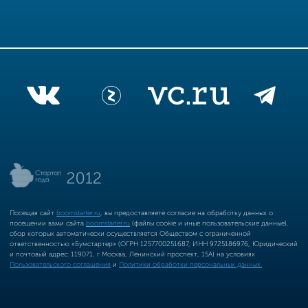
Посещая сайт
boomstarter.ru
, вы предоставляете согласие на обработку данных о
посещении вами сайта
boomstarter.ru
(файлы cookie и иные пользовательские данные),
сбор которых автоматически осуществляется Обществом с ограниченной
ответственностью «Бумстартер» (ОГРН 1257700251687, ИНН 9725186976, Юридический
и почтовый адрес: 119071, г Москва, Ленинский проспект, 15А) на условиях
Пользовательского соглашения
и
Политики обработки персональных данных.