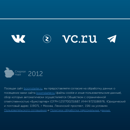
Посещая сайт
boomstarter.ru
, вы предоставляете согласие на обработку данных о
посещении вами сайта
boomstarter.ru
(файлы cookie и иные пользовательские данные),
сбор которых автоматически осуществляется Обществом с ограниченной
ответственностью «Бумстартер» (ОГРН 1257700251687, ИНН 9725186976, Юридический
и почтовый адрес: 119071, г Москва, Ленинский проспект, 15А) на условиях
Пользовательского соглашения
и
Политики обработки персональных данных.