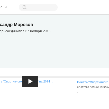
мены
сандр Морозов
 присоединился 27 ноября 2013
Печать "Спортивного 
от автора Andrew Taruso
.