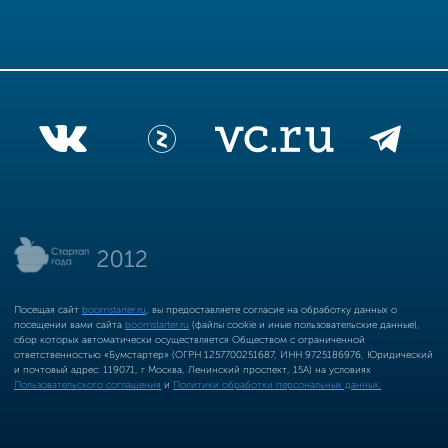
Посещая сайт
boomstarter.ru
, вы предоставляете согласие на обработку данных о
посещении вами сайта
boomstarter.ru
(файлы cookie и иные пользовательские данные),
сбор которых автоматически осуществляется Обществом с ограниченной
ответственностью «Бумстартер» (ОГРН 1257700251687, ИНН 9725186976, Юридический
и почтовый адрес: 119071, г Москва, Ленинский проспект, 15А) на условиях
Пользовательского соглашения
и
Политики обработки персональных данных.