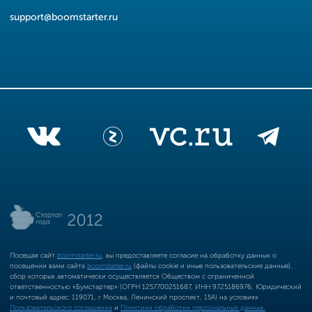
support@boomstarter.ru
Посещая сайт
boomstarter.ru
, вы предоставляете согласие на обработку данных о
посещении вами сайта
boomstarter.ru
(файлы cookie и иные пользовательские данные),
сбор которых автоматически осуществляется Обществом с ограниченной
ответственностью «Бумстартер» (ОГРН 1257700251687, ИНН 9725186976, Юридический
и почтовый адрес: 119071, г Москва, Ленинский проспект, 15А) на условиях
Пользовательского соглашения
и
Политики обработки персональных данных.