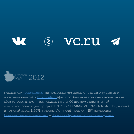
Посещая сайт
boomstarter.ru
, вы предоставляете согласие на обработку данных о
посещении вами сайта
boomstarter.ru
(файлы cookie и иные пользовательские данные),
сбор которых автоматически осуществляется Обществом с ограниченной
ответственностью «Бумстартер» (ОГРН 1257700251687, ИНН 9725186976, Юридический
и почтовый адрес: 119071, г Москва, Ленинский проспект, 15А) на условиях
Пользовательского соглашения
и
Политики обработки персональных данных.