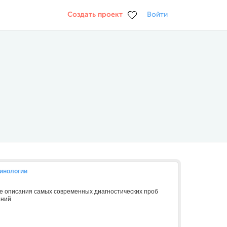
Создать проект
Войти
ринологии
е описания самых современных диагностических проб
аний