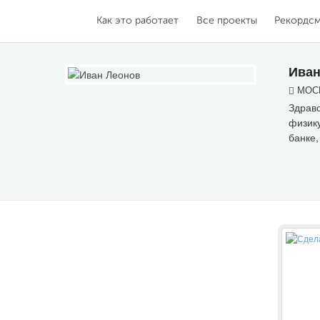
Как это работает
Все проекты
Рекордс
Иван
МОСК
Здравс
физику
банке,