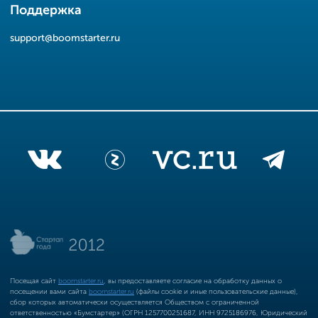
Поддержка
support@boomstarter.ru
Посещая сайт
boomstarter.ru
, вы предоставляете согласие на обработку данных о
посещении вами сайта
boomstarter.ru
(файлы cookie и иные пользовательские данные),
сбор которых автоматически осуществляется Обществом с ограниченной
ответственностью «Бумстартер» (ОГРН 1257700251687, ИНН 9725186976, Юридический