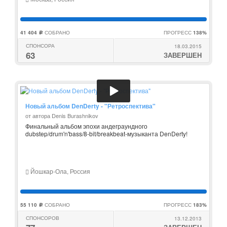
41 404
СОБРАНО
ПРОГРЕСС
138%
c
СПОНСОРА
18.03.2015
63
ЗАВЕРШЕН
Новый альбом DenDerty - "Ретроспектива"
от автора Denis Burashnikov
Финальный альбом эпохи андеграундного
dubstep/drum'n'bass/8-bit/breakbeat-музыканта DenDerty!
Йошкар-Ола, Россия
55 110
СОБРАНО
ПРОГРЕСС
183%
c
СПОНСОРОВ
13.12.2013