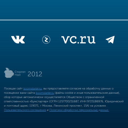
Посещая сайт
boomstarter.ru
, вы предоставляете согласие на обработку данных о
посещении вами сайта
boomstarter.ru
(файлы cookie и иные пользовательские данные),
сбор которых автоматически осуществляется Обществом с ограниченной
ответственностью «Бумстартер» (ОГРН 1257700251687, ИНН 9725186976, Юридический
и почтовый адрес: 119071, г Москва, Ленинский проспект, 15А) на условиях
Пользовательского соглашения
и
Политики обработки персональных данных.