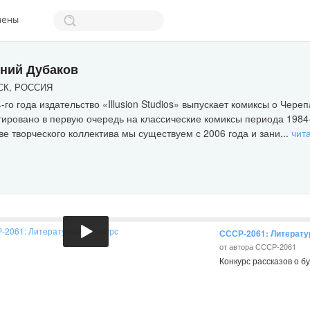
мены
ний Дубаков
К, РОССИЯ
-го года издательство «Illusion Studios» выпускает комиксы о Чере
ировано в первую очередь на классические комиксы периода 1984-
ве творческого коллектива мы существуем с 2006 года и зани...
чит
СССР-2061: Литерату
от автора СССР-2061
Конкурс рассказов о б