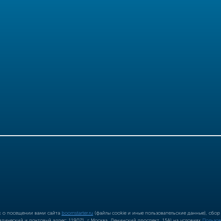
ых о посещении вами сайта
boomstarter.ru
(файлы cookie и иные пользовательские данные), сбо
ический и почтовый адрес: 119071, г Москва, Ленинский проспект, 15А) на условиях
Пользов