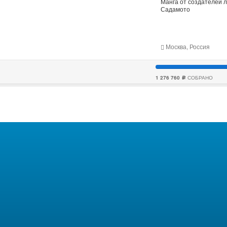
Манга от создателей 
Садамото
Москва, Россия
1 276 760
СОБРАНО
c