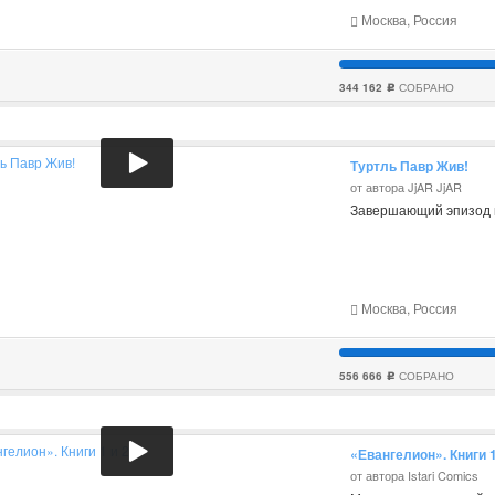
Москва, Россия
344 162
СОБРАНО
c
Туртль Павр Жив!
от автора JjAR JjAR
Завершающий эпизод ц
Москва, Россия
556 666
СОБРАНО
c
«Евангелион». Книги 1
от автора Istari Comics