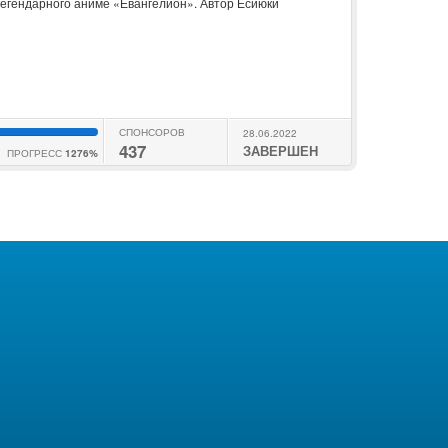
легендарного аниме «Евангелион». Автор Ёсиюки
СПОНСОРОВ
28.06.2022
437
ЗАВЕРШЕН
ПРОГРЕСС
1276%