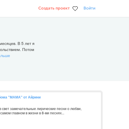
Создать проект
Войти
месяцев. В 5 лет я
вольствием. Потом
альше
бома "МАМА" от Айрини
в свет замечательные лирические песни о любви,
самом главном в жизни в 8-ми песнях...