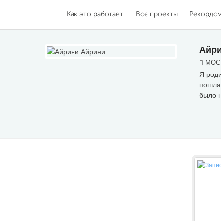
Как это работает
Все проекты
Рекордс
Айри
МОСК
Я роди
пошла 
было н