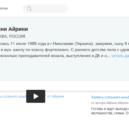
мены
ни Айрини
ВА, РОССИЯ
лась 11 июля 1988 года в г.Николаеве (Украина), замужем, сыну 9 
в муз. школу по классу фортепиано. С раннего детства пела с удо
есколько преподавателей вокала, выступления в ДК и н...
читать д
Запись сольного аль
от автора Айрини Айрини
Готовы и ждут выхода 
материнстве, семье. О 