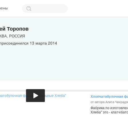
мены
ей Торопов
ВА, РОССИЯ
 присоединился 13 марта 2014
Хлопчатобулочная ф
от автора Алиса Чихрадз
Фабрика по изготовле
Хлеба" это - клатч\ба