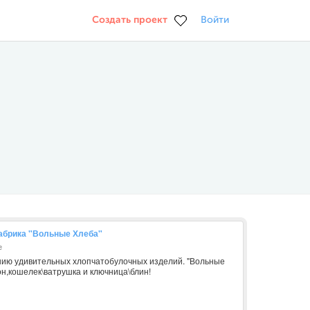
Создать проект
Войти
абрика "Вольные Хлеба"
е
нию удивительных хлопчатобулочных изделий. "Вольные
тон,кошелек\ватрушка и ключница\блин!