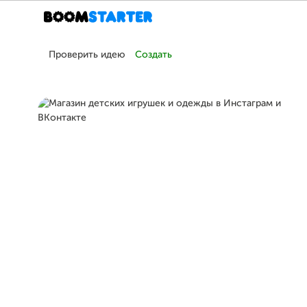
Проверить идею
Создать