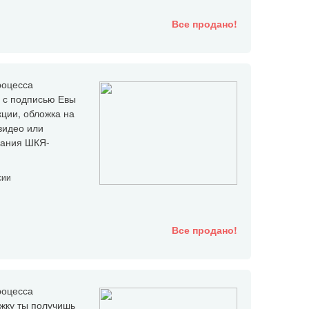
Все продано!
роцесса
а с подписью Евы
кции, обложка на
 видео или
дания ШКЯ-
сии
Все продано!
роцесса
ржку ты получишь