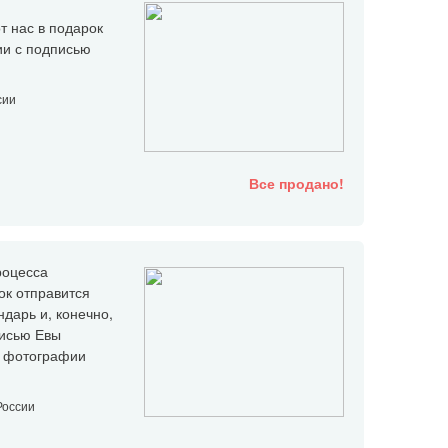
т нас в подарок
ии с подписью
сии
Все продано!
роцесса
ок отправится
ндарь и, конечно,
писью Евы
и фотографии
России