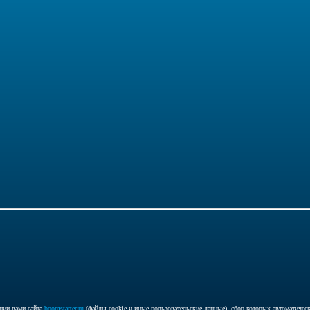
ении вами сайта
boomstarter.ru
(файлы cookie и иные пользовательские данные), сбор которых автоматиче