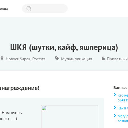
мены
ШКЯ (шутки, кайф, яшперица)
Новосибирск, Россия
Мультипликация
Приватный
знаграждение!
Важные
Кто н
обяза
Как я
! Нам очень
Могу 
ект :---)
возна