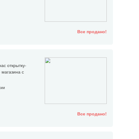
Все продано!
нас открытку-
 магазина с
сии
Все продано!