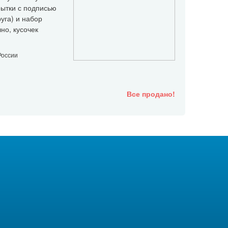
рытки с подписью
уга) и набор
но, кусочек
России
Все продано!