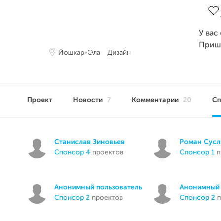
У вас
Приш
Йошкар-Ола
Дизайн
Проект
Новости
7
Комментарии
20
С
Станислав Зиновьев
Роман Сусл
спонсор 4
проектов
спонсор 1
п
Анонимный пользователь
Анонимный 
спонсор 2
проектов
спонсор 2
п