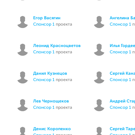
Егор Васягин
Ангелина Б
спонсор 1
проекта
спонсор 1
п
Леонид Красноцветов
Илья Горде
спонсор 1
проекта
спонсор 1
п
Данил Кузнецов
Сергей Кан
спонсор 1
проекта
спонсор 1
п
Лев Чернощеков
Андрей Ста
спонсор 1
проекта
спонсор 1
п
Денис Коропенко
Сергей Тар