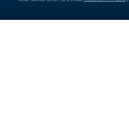
Москва, Ленинский проспект, 15А) на условиях
Пользовательского соглашения