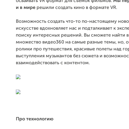
осваивать VR формат для съемок фильмов.
М
ы пе
и в мире
решили создать кино в формате VR.
Возможность создать что-то по-настоящему ново
искусстве вдохновляет нас и подталкивает к экс
поиску интересных решений. Вы сможете найти в
множество видео360 на самые разные темы, но, о
ролики про путешествия, красивые полеты над го
выступления музыкантов без сюжета и возможно
взаимодействовать с контентом.
Про технологию