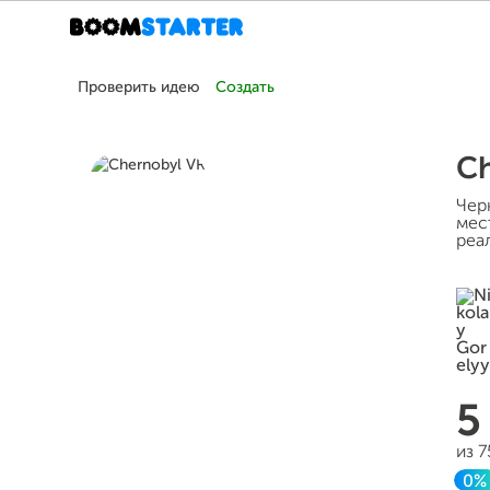
Проверить идею
Создать
Ch
Чер
мес
реа
5
из 
0%