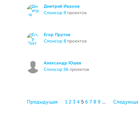
Дмитрий Иванов
спонсор 9
проектов
Егор Прутов
спонсор 8
проектов
Александр Юшев
спонсор 56
проектов
Предыдущая
1
2
3
4
5
6
7
8
9
...
Следующа