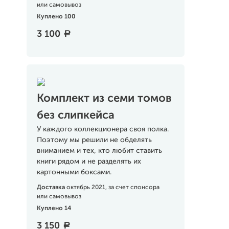
или самовывоз
Куплено 100
3 100
a
Комплект из семи томов
без слипкейса
У каждого коллекционера своя полка.
Поэтому мы решили не обделять
вниманием и тех, кто любит ставить
книги рядом и не разделять их
картонными боксами.
Доставка
октябрь 2021, за счет спонсора
или самовывоз
Куплено 14
3 150
a