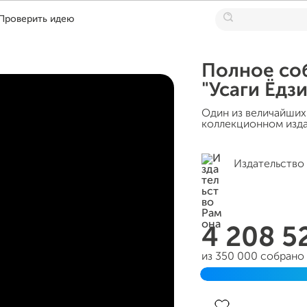
Проверить идею
Полное со
"Усаги Ёдз
Один из величайших
коллекционном изда
Издательство
4 208 5
из 350 000 собрано
Завершен 17 августа