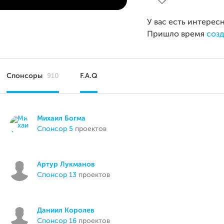
У вас есть интерес
Пришло время
созд
Спонсоры
910
F.A.Q
Михаил Богма
спонсор 5
проектов
Артур Лукманов
спонсор 13
проектов
Даниил Королев
спонсор 16
проектов