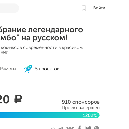
Войти
брание легендарного
имбо" на русском!
 комиксов современности в красивом
нии.
 Рамона
5 проектов
20
a
910 спонсоров
Проект завершен
1202%
 2021