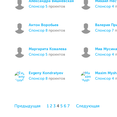
Александра Вишневская
Михаил Нес
спонсор 5
проектов
спонсор 4
п
Антон Воробьев
Валерия Пр
спонсор 8
проектов
спонсор 7
п
Маргарита Ковалева
Миа Мусин
спонсор 5
проектов
спонсор 4
п
Evgeny Kondratyev
Maxim Mysh
спонсор 8
проектов
спонсор 4
п
Предыдущая
1
2
3
4
5
6
7
Следующая