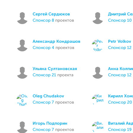
Сергей Сердюков
Дмитрий Се
спонсор 8
проектов
спонсор 10
Александр Кондрашов
Petr Volkov
спонсор 4
проектов
спонсор 12
Ульяна Султановская
Анна Колпи
спонсор 21
проекта
спонсор 12
Oleg Chudakov
Кирилл Хом
спонсор 7
проектов
спонсор 20
Игорь Подпорин
Виталий Ав
спонсор 7
проектов
спонсор 19