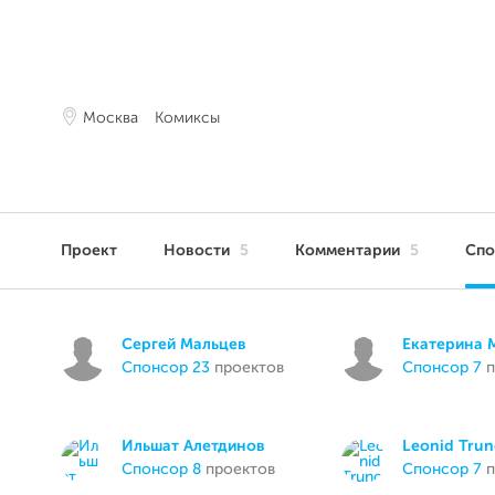
Москва
Комиксы
Проект
Новости
5
Комментарии
5
Сп
Сергей Мальцев
Екатерина 
спонсор 23
проектов
спонсор 7
п
Ильшат Алетдинов
Leonid Tru
спонсор 8
проектов
спонсор 7
п