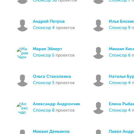
спонсор 56
проектов
спонсор 7
п
Андрей Петров
Илья Блохи
спонсор 4
проектов
спонсор 9
п
Мария Эйлерт
Михаил Кис
спонсор 5
проектов
спонсор 6
п
Ольга Стаколкина
Наталья Бу
спонсор 5
проектов
спонсор 4
п
Александр Андрончик
Елена Рыба
спонсор 8
проектов
спонсор 4
п
Михаил Демьянов
Павел Андр