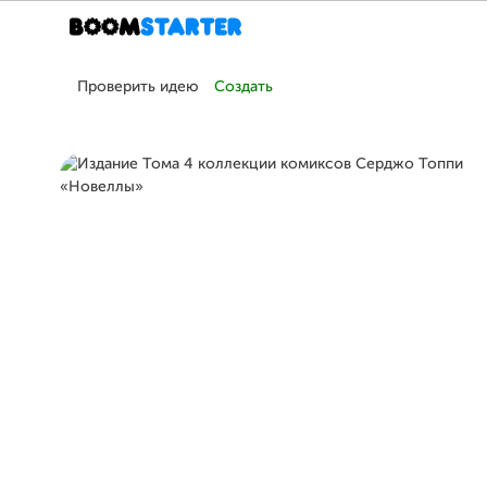
Проверить идею
Создать