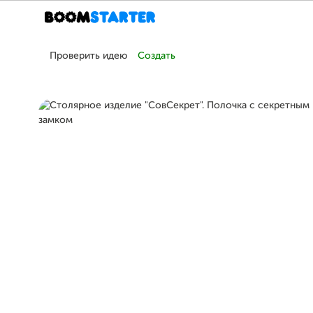
Проверить идею
Создать