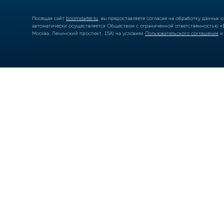
Посещая сайт
boomstarter.ru
, вы предоставляете согласие на обработку данных 
автоматически осуществляется Обществом с ограниченной ответственностью «Б
Москва, Ленинский проспект, 15А) на условиях
Пользовательского соглашения