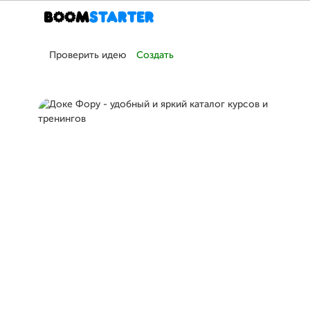
Проверить идею
Создать