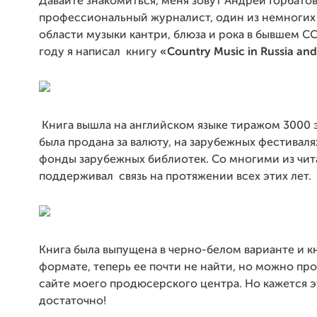
Давайте
знакомиться
,
меня
зовут
Андрей
Горбато
профессиональный
журналист
,
один
из
немногих
области
музыки
кантри
,
блюза
и
рока
в
бывшем
СС
году
я
написал
книгу
«
Country
Music
in
Russia
and
Книга
вышла
на
английском
языке
тиражом
3000
была
продана
за
валюту
,
на
зарубежных
фестиваля
фонды
зарубежных
библиотек
.
Со
многими
из
чит
поддерживал
связь
на
протяжении
всех
этих
лет
.
Книга
была
выпущена
в
черно
-
белом
варианте
и
к
формате
,
теперь
ее
почти
не
найти
,
но
можно
про
сайте
моего
продюсерского
центра
.
Но
кажется
э
достаточно
!