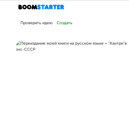
Проверить идею
Создать