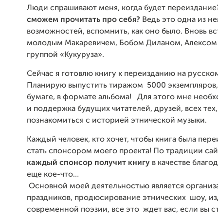
Люди
спрашивают
меня
,
когда
будет
переиздание
сможем
прочитать
про
себя
?
Ведь
это
одна
из
не
возможностей
,
вспомнить
,
как
оно
было
.
Вновь
вс
молодым
Макаревичем
,
Бобом
Диланом
,
Алексом
группой
«
Кукуруза
».
Сейчас
я
готовлю
книгу
к
переизданию
на
русско
Планирую
выпустить
тиражом
5000
экземпляров
бумаге
,
в
формате
альбома
!
Для
этого
мне
необх
и
поддержка
будущих
читателей
,
друзей
,
всех
тех
познакомиться
с
историей
этнической
музыки
.
Каждый
человек
,
кто
хочет
,
чтобы
книга
была
пере
стать
спонсором
моего
проекта
!
По
традиции
сай
каждый
спонсор
получит
книгу
в
качестве
благо
еще
кое
-
что
Основной
моей
деятельностью
является
организ
праздников
,
продюсирование
этнических
шоу
,
из
современной
поэзии
,
все
это
ждет
вас
,
если
вы
с