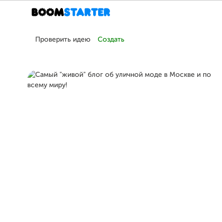
Проверить идею
Создать